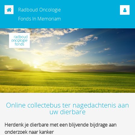
Radboud Oncologie
Fonds In Memoriam
Online collectebus ter nagedachtenis aan
uw dierbare
Herdenk je dierbare met een blijvende bijdrage aan
onderzoek naar kanker